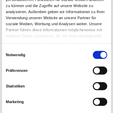
zu können und die Zugriffe auf unsere Website zu
analysieren. Außerdem geben wir Informationen zu Ihrer
Verwendung unserer Website an unsere Partner für
soziale Medien, Werbung und Analysen weiter. Unsere
Partner führen diese Informationen möglicherweise mit
weiteren Daten zusammen, die Sie ihnen bereitgestellt
haben oder die sie im Rahmen Ihrer Nutzung der Dienste
gesammelt haben.
E
Notwendig
i
n
w
Präferenzen
i
l
l
Statistiken
i
g
Marketing
Dies könnte Sie auch interessieren
u
n