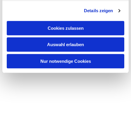
g
Details zeigen
s
a
u
Cookies zulassen
s
w
Auswahl erlauben
a
h
l
Nur notwendige Cookies