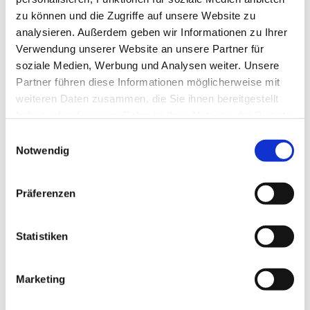
zu können und die Zugriffe auf unsere Website zu
analysieren. Außerdem geben wir Informationen zu Ihrer
Verwendung unserer Website an unsere Partner für
soziale Medien, Werbung und Analysen weiter. Unsere
Partner führen diese Informationen möglicherweise mit
weiteren Daten zusammen, die Sie ihnen bereitgestellt
haben oder die sie im Rahmen Ihrer Nutzung der Dienste
gesammelt haben.
E
Notwendig
i
n
w
Präferenzen
i
l
l
Statistiken
i
g
Marketing
Dies könnte Sie auch interessieren
u
n