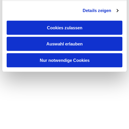
g
Details zeigen
s
a
u
Cookies zulassen
s
w
Auswahl erlauben
a
h
l
Nur notwendige Cookies