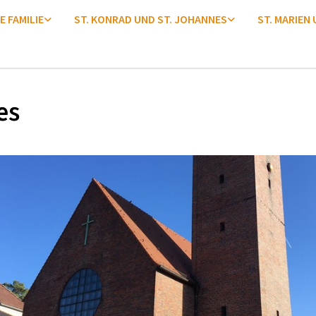
E FAMILIE
ST. KONRAD UND ST. JOHANNES
ST. MARIEN
es