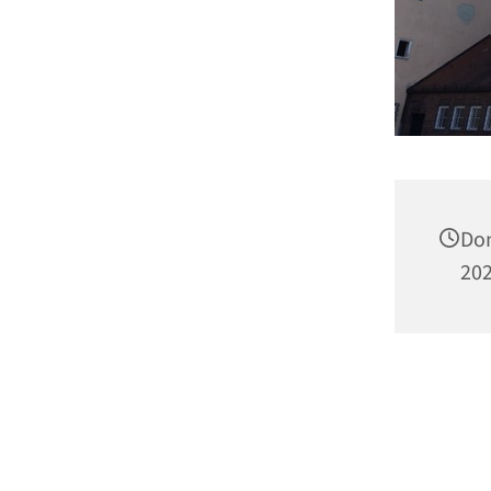
Don
202