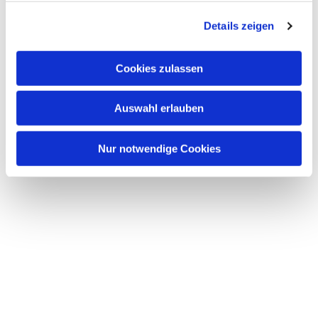
g
Details zeigen
s
a
u
Cookies zulassen
s
w
Auswahl erlauben
a
h
l
Nur notwendige Cookies