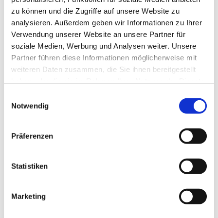
zu können und die Zugriffe auf unsere Website zu
analysieren. Außerdem geben wir Informationen zu Ihrer
Verwendung unserer Website an unsere Partner für
soziale Medien, Werbung und Analysen weiter. Unsere
Partner führen diese Informationen möglicherweise mit
weiteren Daten zusammen, die Sie ihnen bereitgestellt
haben oder die sie im Rahmen Ihrer Nutzung der Dienste
gesammelt haben.
E
Notwendig
i
n
w
Präferenzen
i
l
l
Statistiken
i
g
Marketing
Dies könnte Sie auch interessieren
u
n