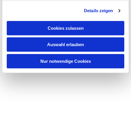
g
Details zeigen
s
a
u
Cookies zulassen
s
w
Auswahl erlauben
a
h
l
Nur notwendige Cookies