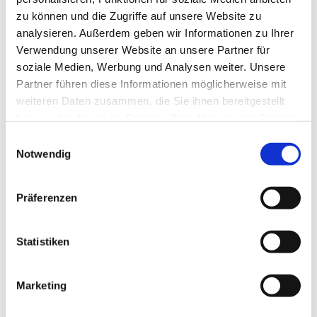
zu können und die Zugriffe auf unsere Website zu
analysieren. Außerdem geben wir Informationen zu Ihrer
Verwendung unserer Website an unsere Partner für
soziale Medien, Werbung und Analysen weiter. Unsere
Partner führen diese Informationen möglicherweise mit
weiteren Daten zusammen, die Sie ihnen bereitgestellt
haben oder die sie im Rahmen Ihrer Nutzung der Dienste
gesammelt haben.
E
Notwendig
i
n
w
Präferenzen
i
l
l
Statistiken
i
g
Marketing
Dies könnte Sie auch interessieren
u
n