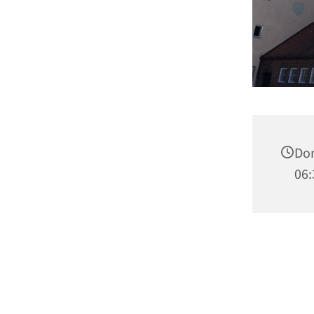
Don
06: