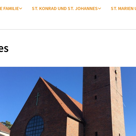
E FAMILIE
ST. KONRAD UND ST. JOHANNES
ST. MARIEN
es