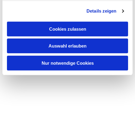
g
Details zeigen
s
a
u
Cookies zulassen
s
w
Auswahl erlauben
a
h
l
Nur notwendige Cookies