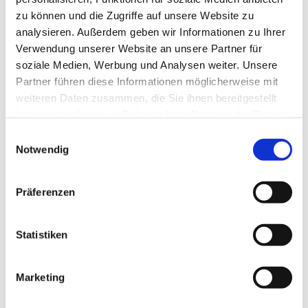
zu können und die Zugriffe auf unsere Website zu
analysieren. Außerdem geben wir Informationen zu Ihrer
Verwendung unserer Website an unsere Partner für
soziale Medien, Werbung und Analysen weiter. Unsere
Partner führen diese Informationen möglicherweise mit
weiteren Daten zusammen, die Sie ihnen bereitgestellt
haben oder die sie im Rahmen Ihrer Nutzung der Dienste
gesammelt haben.
E
Notwendig
i
n
w
Präferenzen
i
l
l
Statistiken
i
g
Marketing
Dies könnte Sie auch interessieren
u
n