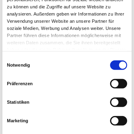
zu können und die Zugriffe auf unsere Website zu
analysieren. Außerdem geben wir Informationen zu Ihrer
Verwendung unserer Website an unsere Partner für
soziale Medien, Werbung und Analysen weiter. Unsere
Partner führen diese Informationen möglicherweise mit
weiteren Daten zusammen, die Sie ihnen bereitgestellt
haben oder die sie im Rahmen Ihrer Nutzung der Dienste
gesammelt haben.
E
Notwendig
i
n
w
Präferenzen
i
l
l
Statistiken
i
g
Marketing
Dies könnte Sie auch interessieren
u
n