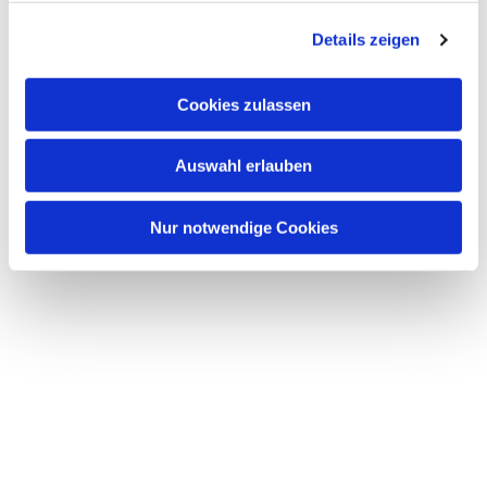
g
Details zeigen
s
a
u
Cookies zulassen
s
w
Auswahl erlauben
a
h
l
Nur notwendige Cookies