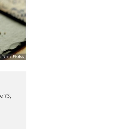
anie_via_Pixabay
e 73,