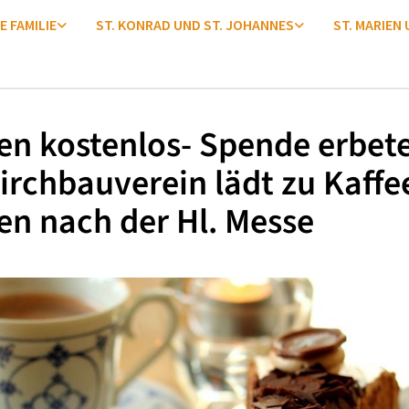
E FAMILIE
ST. KONRAD UND ST. JOHANNES
ST. MARIEN
n kostenlos- Spende erbete
irchbauverein lädt zu Kaffe
n nach der Hl. Messe