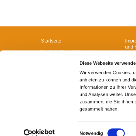
Startseite
Impr
und 
Kontakt Pfarrei Hl. Familie
Diese Webseite verwende
Wir verwenden Cookies, um
anbieten zu können und di
Informationen zu Ihrer Ve
und Analysen weiter. Unse
zusammen, die Sie ihnen b
gesammelt haben.
E
Notwendig