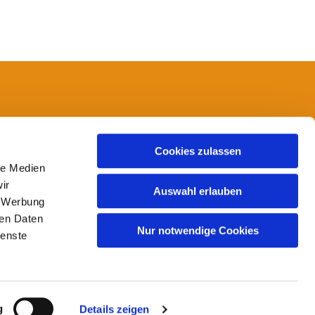
14
Cookies zulassen
le Medien
ir
Auswahl erlauben
, Werbung
ren Daten
Nur notwendige Cookies
ienste
g
Details zeigen