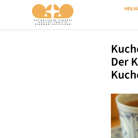
HEILIG
Kuche
Der K
Kuche