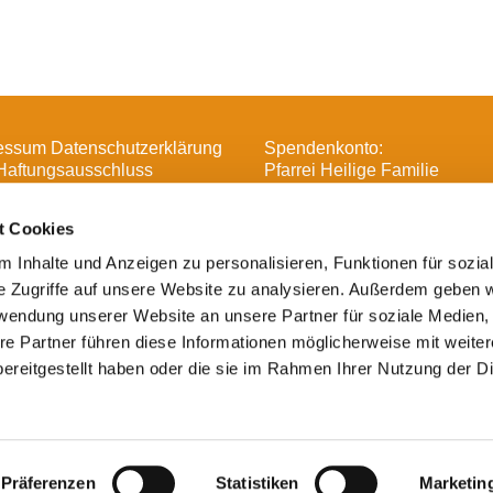
essum Datenschutzerklärung
Spendenkonto:
Haftungsausschluss
Pfarrei Heilige Familie
DE16 3706 0193 6006 1370 
t Cookies
 Inhalte und Anzeigen zu personalisieren, Funktionen für sozia
e Zugriffe auf unsere Website zu analysieren. Außerdem geben w

Heilige Familie, Spandau-Havelland
rwendung unserer Website an unsere Partner für soziale Medien
Impressum
re Partner führen diese Informationen möglicherweise mit weite
ereitgestellt haben oder die sie im Rahmen Ihrer Nutzung der D
Datenschutzerklärung
ChurchDesk-Login
Präferenzen
Statistiken
Marketin