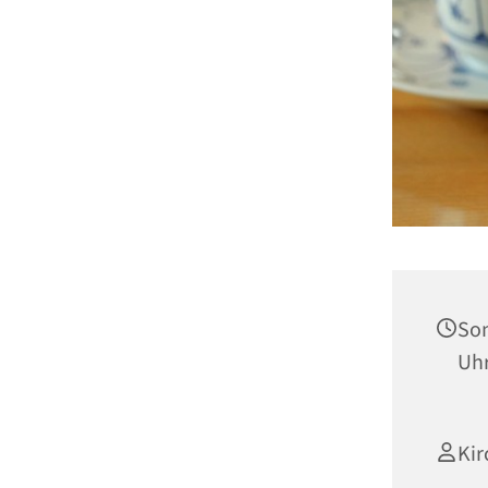
Son
Uh
Kir