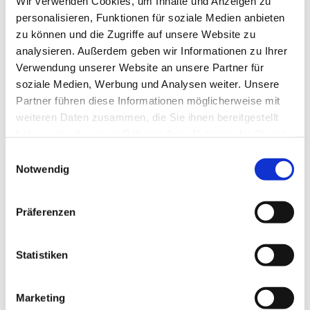
Wir verwenden Cookies, um Inhalte und Anzeigen zu
personalisieren, Funktionen für soziale Medien anbieten
zu können und die Zugriffe auf unsere Website zu
analysieren. Außerdem geben wir Informationen zu Ihrer
Verwendung unserer Website an unsere Partner für
soziale Medien, Werbung und Analysen weiter. Unsere
Partner führen diese Informationen möglicherweise mit
weiteren Daten zusammen, die Sie ihnen bereitgestellt
haben oder die sie im Rahmen Ihrer Nutzung der Dienste
gesammelt haben.
E
Notwendig
i
n
w
Präferenzen
i
l
l
Statistiken
i
g
Marketing
u