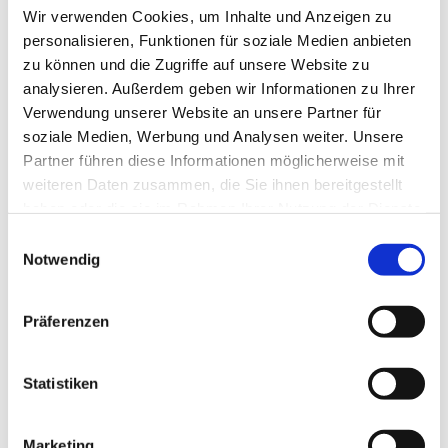
Wir verwenden Cookies, um Inhalte und Anzeigen zu
personalisieren, Funktionen für soziale Medien anbieten
zu können und die Zugriffe auf unsere Website zu
analysieren. Außerdem geben wir Informationen zu Ihrer
Verwendung unserer Website an unsere Partner für
soziale Medien, Werbung und Analysen weiter. Unsere
Partner führen diese Informationen möglicherweise mit
weiteren Daten zusammen, die Sie ihnen bereitgestellt
haben oder die sie im Rahmen Ihrer Nutzung der Dienste
gesammelt haben.
E
Notwendig
i
n
w
Präferenzen
i
l
l
Statistiken
i
g
Marketing