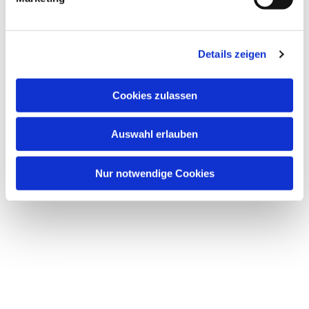
u
n
Dies könnte Sie auch interessieren
g
Details zeigen
s
a
u
Cookies zulassen
s
w
Auswahl erlauben
a
h
l
Nur notwendige Cookies