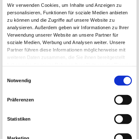
Wir verwenden Cookies, um Inhalte und Anzeigen zu
personalisieren, Funktionen für soziale Medien anbieten
zu können und die Zugriffe auf unsere Website zu
analysieren. Außerdem geben wir Informationen zu Ihrer
Verwendung unserer Website an unsere Partner für
soziale Medien, Werbung und Analysen weiter. Unsere
Partner führen diese Informationen möglicherweise mit
weiteren Daten zusammen, die Sie ihnen bereitgestellt
haben oder die sie im Rahmen Ihrer Nutzung der Dienste
gesammelt haben.
E
Notwendig
i
n
w
Präferenzen
i
l
l
Statistiken
i
g
Marketing