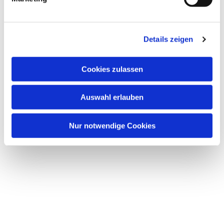
u
n
Dies könnte Sie auch interessieren
g
Details zeigen
s
a
u
Cookies zulassen
s
w
Auswahl erlauben
a
h
l
Nur notwendige Cookies