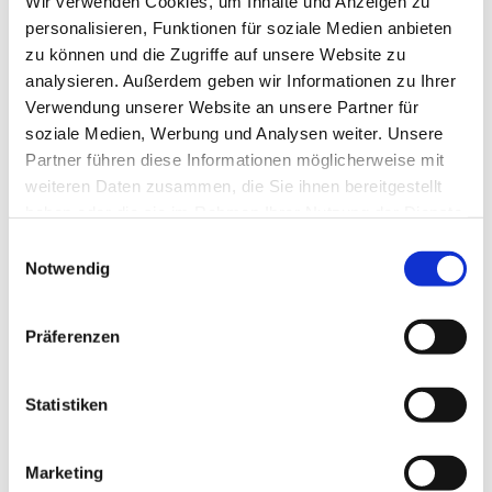
Wir verwenden Cookies, um Inhalte und Anzeigen zu
personalisieren, Funktionen für soziale Medien anbieten
zu können und die Zugriffe auf unsere Website zu
analysieren. Außerdem geben wir Informationen zu Ihrer
Verwendung unserer Website an unsere Partner für
soziale Medien, Werbung und Analysen weiter. Unsere
Partner führen diese Informationen möglicherweise mit
weiteren Daten zusammen, die Sie ihnen bereitgestellt
haben oder die sie im Rahmen Ihrer Nutzung der Dienste
gesammelt haben.
E
Notwendig
i
n
w
Präferenzen
i
l
l
Statistiken
i
g
Marketing
u