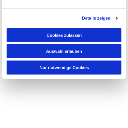
Dies könnte Sie auch interessieren
n
g
Details zeigen
s
a
u
Cookies zulassen
s
w
Auswahl erlauben
a
h
l
Nur notwendige Cookies