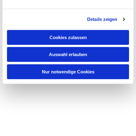
Dies könnte Sie auch interessieren
n
g
Details zeigen
s
a
u
Cookies zulassen
s
w
Auswahl erlauben
a
h
l
Nur notwendige Cookies