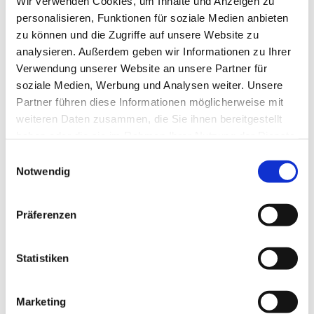
Wir verwenden Cookies, um Inhalte und Anzeigen zu
personalisieren, Funktionen für soziale Medien anbieten
zu können und die Zugriffe auf unsere Website zu
analysieren. Außerdem geben wir Informationen zu Ihrer
Verwendung unserer Website an unsere Partner für
soziale Medien, Werbung und Analysen weiter. Unsere
Partner führen diese Informationen möglicherweise mit
weiteren Daten zusammen, die Sie ihnen bereitgestellt
haben oder die sie im Rahmen Ihrer Nutzung der Dienste
gesammelt haben.
E
Notwendig
i
n
w
Präferenzen
i
l
l
Statistiken
i
g
Marketing
u