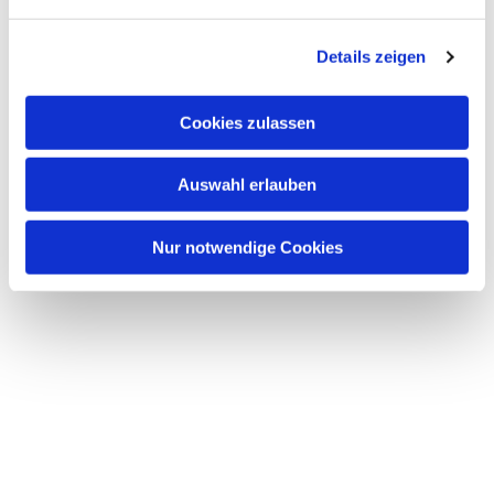
n
g
Details zeigen
s
a
u
Cookies zulassen
s
w
Auswahl erlauben
a
h
l
Nur notwendige Cookies