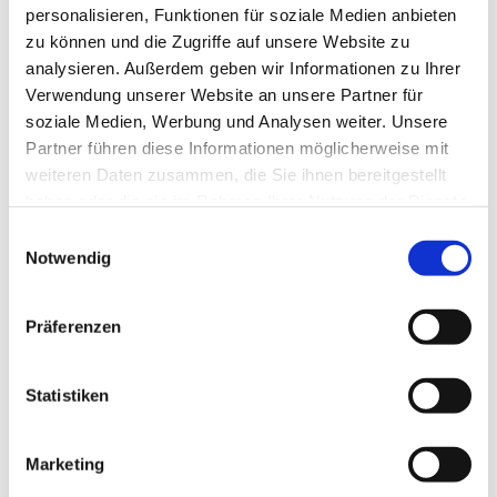
personalisieren, Funktionen für soziale Medien anbieten
zu können und die Zugriffe auf unsere Website zu
analysieren. Außerdem geben wir Informationen zu Ihrer
Verwendung unserer Website an unsere Partner für
soziale Medien, Werbung und Analysen weiter. Unsere
Partner führen diese Informationen möglicherweise mit
weiteren Daten zusammen, die Sie ihnen bereitgestellt
haben oder die sie im Rahmen Ihrer Nutzung der Dienste
gesammelt haben.
E
Notwendig
i
n
w
Präferenzen
i
l
l
Statistiken
i
g
Marketing
u
Dies könnte Sie auch interessieren