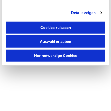
n
g
Details zeigen
s
a
u
Cookies zulassen
s
w
Auswahl erlauben
a
h
l
Nur notwendige Cookies