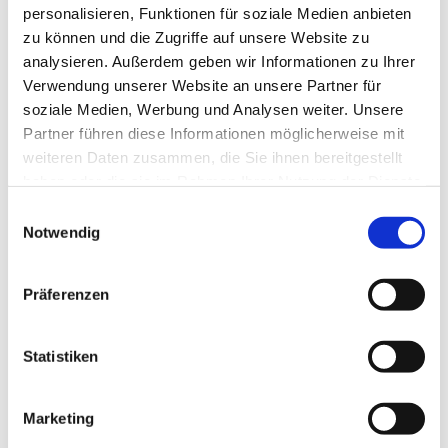
personalisieren, Funktionen für soziale Medien anbieten
zu können und die Zugriffe auf unsere Website zu
analysieren. Außerdem geben wir Informationen zu Ihrer
Verwendung unserer Website an unsere Partner für
soziale Medien, Werbung und Analysen weiter. Unsere
Partner führen diese Informationen möglicherweise mit
weiteren Daten zusammen, die Sie ihnen bereitgestellt
haben oder die sie im Rahmen Ihrer Nutzung der Dienste
gesammelt haben.
E
Notwendig
i
n
w
Präferenzen
i
l
l
Statistiken
i
g
Marketing
u
Dies könnte Sie auch interessieren