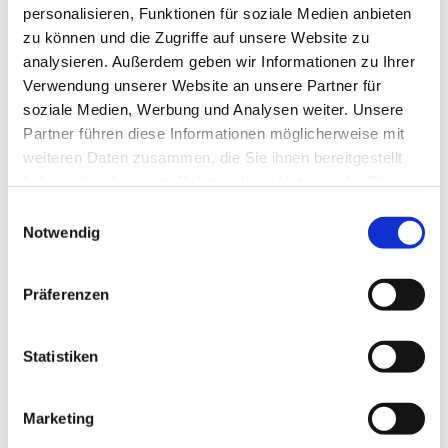
personalisieren, Funktionen für soziale Medien anbieten
zu können und die Zugriffe auf unsere Website zu
analysieren. Außerdem geben wir Informationen zu Ihrer
Verwendung unserer Website an unsere Partner für
soziale Medien, Werbung und Analysen weiter. Unsere
Partner führen diese Informationen möglicherweise mit
weiteren Daten zusammen, die Sie ihnen bereitgestellt
haben oder die sie im Rahmen Ihrer Nutzung der Dienste
gesammelt haben.
E
Notwendig
i
n
w
Präferenzen
i
l
l
Statistiken
i
g
Marketing
u
Dies könnte Sie auch interessieren