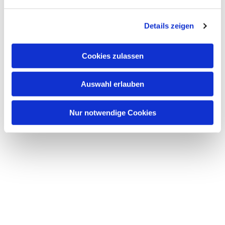
n
g
Details zeigen
s
a
u
Cookies zulassen
s
w
Auswahl erlauben
a
h
l
Nur notwendige Cookies