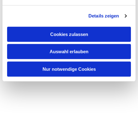
n
g
Details zeigen
s
a
u
Cookies zulassen
s
w
Auswahl erlauben
a
h
l
Nur notwendige Cookies