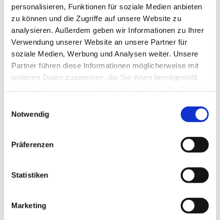
personalisieren, Funktionen für soziale Medien anbieten
zu können und die Zugriffe auf unsere Website zu
analysieren. Außerdem geben wir Informationen zu Ihrer
Verwendung unserer Website an unsere Partner für
soziale Medien, Werbung und Analysen weiter. Unsere
Partner führen diese Informationen möglicherweise mit
weiteren Daten zusammen, die Sie ihnen bereitgestellt
haben oder die sie im Rahmen Ihrer Nutzung der Dienste
gesammelt haben.
E
Notwendig
i
n
w
Präferenzen
i
l
l
Statistiken
i
g
Marketing
u
Dies könnte Sie auch interessieren