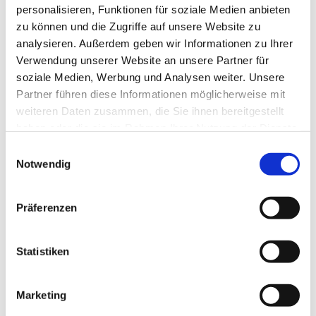
personalisieren, Funktionen für soziale Medien anbieten
zu können und die Zugriffe auf unsere Website zu
analysieren. Außerdem geben wir Informationen zu Ihrer
Verwendung unserer Website an unsere Partner für
soziale Medien, Werbung und Analysen weiter. Unsere
Partner führen diese Informationen möglicherweise mit
weiteren Daten zusammen, die Sie ihnen bereitgestellt
haben oder die sie im Rahmen Ihrer Nutzung der Dienste
gesammelt haben.
E
Notwendig
i
n
w
Präferenzen
i
l
l
Statistiken
i
g
Marketing
u
Dies könnte Sie auch interessieren