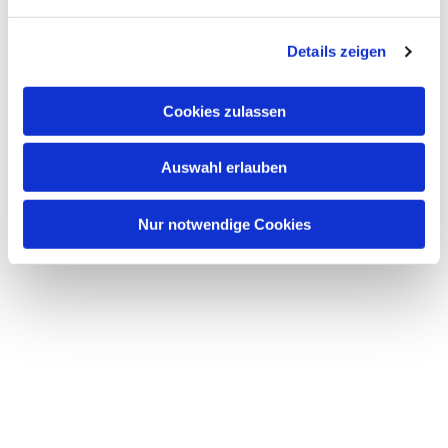
n
g
Details zeigen
s
a
u
Cookies zulassen
s
w
Auswahl erlauben
a
h
l
Nur notwendige Cookies