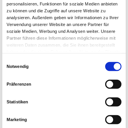
personalisieren, Funktionen für soziale Medien anbieten
zu können und die Zugriffe auf unsere Website zu
analysieren. Außerdem geben wir Informationen zu Ihrer
Verwendung unserer Website an unsere Partner für
soziale Medien, Werbung und Analysen weiter. Unsere
Partner führen diese Informationen möglicherweise mit
weiteren Daten zusammen, die Sie ihnen bereitgestellt
haben oder die sie im Rahmen Ihrer Nutzung der Dienste
gesammelt haben.
E
Notwendig
i
n
w
Präferenzen
i
l
l
Statistiken
i
g
Marketing
u
Dies könnte Sie auch interessieren