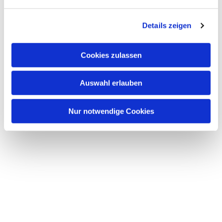
n
g
Details zeigen
s
a
u
Cookies zulassen
s
w
Auswahl erlauben
a
h
l
Nur notwendige Cookies