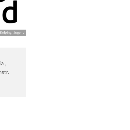
 Kolping_Jugend
a ,
nstr.