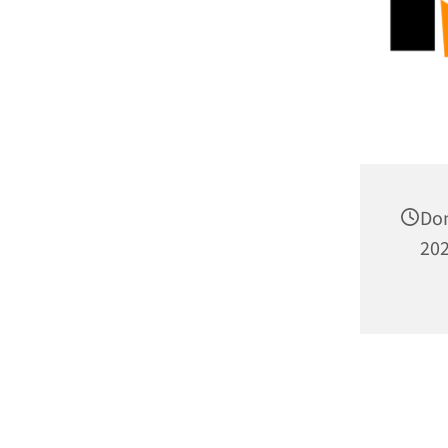
Don
202