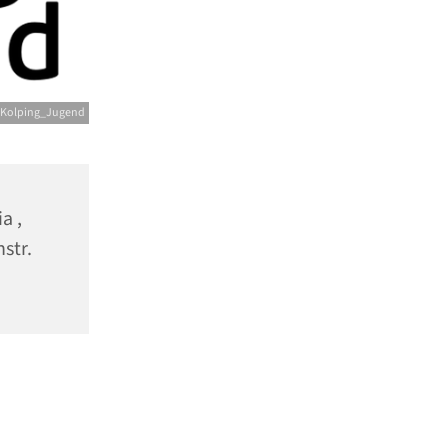
 Kolping_Jugend
a ,
nstr.