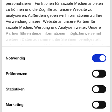
personalisieren, Funktionen für soziale Medien anbieten
zu können und die Zugriffe auf unsere Website zu
analysieren. Außerdem geben wir Informationen zu Ihrer
Verwendung unserer Website an unsere Partner für
soziale Medien, Werbung und Analysen weiter. Unsere
Partner führen diese Informationen möglicherweise mit
weiteren Daten zusammen, die Sie ihnen bereitgestellt
haben oder die sie im Rahmen Ihrer Nutzung der Dienste
gesammelt haben.
E
Notwendig
i
n
w
Präferenzen
i
l
l
Statistiken
i
g
Marketing
u
Dies könnte Sie auch interessieren