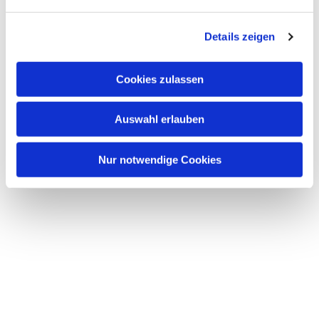
n
g
Details zeigen
s
a
u
Cookies zulassen
s
w
Auswahl erlauben
a
h
l
Nur notwendige Cookies