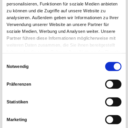
personalisieren, Funktionen für soziale Medien anbieten
zu können und die Zugriffe auf unsere Website zu
analysieren. Außerdem geben wir Informationen zu Ihrer
Verwendung unserer Website an unsere Partner für
soziale Medien, Werbung und Analysen weiter. Unsere
Partner führen diese Informationen möglicherweise mit
weiteren Daten zusammen, die Sie ihnen bereitgestellt
haben oder die sie im Rahmen Ihrer Nutzung der Dienste
gesammelt haben.
E
Notwendig
i
n
w
Präferenzen
i
l
l
Statistiken
i
g
Marketing
u
Dies könnte Sie auch interessieren