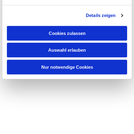
n
g
Details zeigen
s
a
u
Cookies zulassen
s
w
Auswahl erlauben
a
h
l
Nur notwendige Cookies