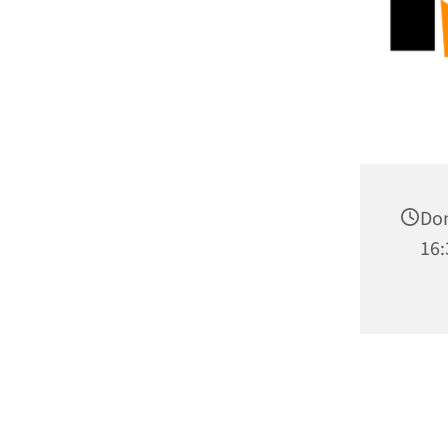
Don
16: