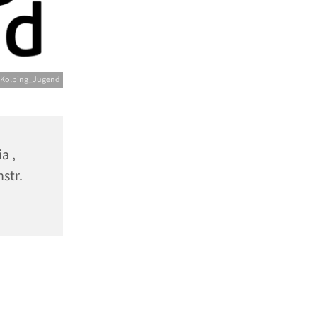
 Kolping_Jugend
a ,
nstr.