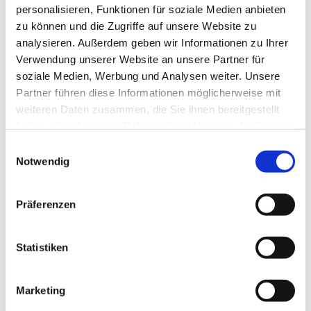
personalisieren, Funktionen für soziale Medien anbieten
zu können und die Zugriffe auf unsere Website zu
analysieren. Außerdem geben wir Informationen zu Ihrer
Verwendung unserer Website an unsere Partner für
soziale Medien, Werbung und Analysen weiter. Unsere
Partner führen diese Informationen möglicherweise mit
weiteren Daten zusammen, die Sie ihnen bereitgestellt
haben oder die sie im Rahmen Ihrer Nutzung der Dienste
gesammelt haben.
E
Notwendig
i
n
w
Präferenzen
i
l
l
Statistiken
i
g
Marketing
u
Dies könnte Sie auch interessieren