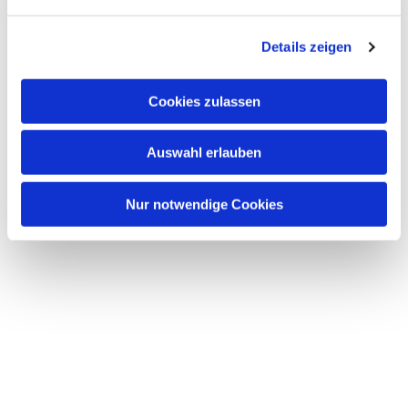
n
g
Details zeigen
s
a
u
Cookies zulassen
s
w
Auswahl erlauben
a
h
l
Nur notwendige Cookies