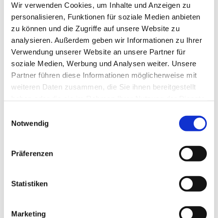
Wir verwenden Cookies, um Inhalte und Anzeigen zu
personalisieren, Funktionen für soziale Medien anbieten
zu können und die Zugriffe auf unsere Website zu
analysieren. Außerdem geben wir Informationen zu Ihrer
Verwendung unserer Website an unsere Partner für
soziale Medien, Werbung und Analysen weiter. Unsere
Partner führen diese Informationen möglicherweise mit
weiteren Daten zusammen, die Sie ihnen bereitgestellt
haben oder die sie im Rahmen Ihrer Nutzung der Dienste
gesammelt haben.
E
Notwendig
i
n
w
Präferenzen
i
l
l
Statistiken
i
g
Marketing