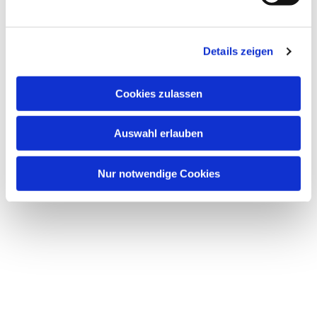
u
n
Dies könnte Sie auch interessieren
g
Details zeigen
s
a
u
Cookies zulassen
s
w
Auswahl erlauben
a
h
l
Nur notwendige Cookies