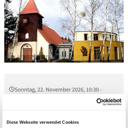
Sonntag, 22. November 2026, 10:30 -
11:30 Uhr
Gemeindezentrum St. Konrad,
Ringpromenade 73, 14612 Falkensee
Diese Webseite verwendet Cookies