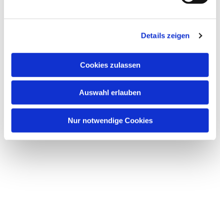
u
n
Dies könnte Sie auch interessieren
g
Details zeigen
s
a
u
Cookies zulassen
s
w
Auswahl erlauben
a
h
l
Nur notwendige Cookies