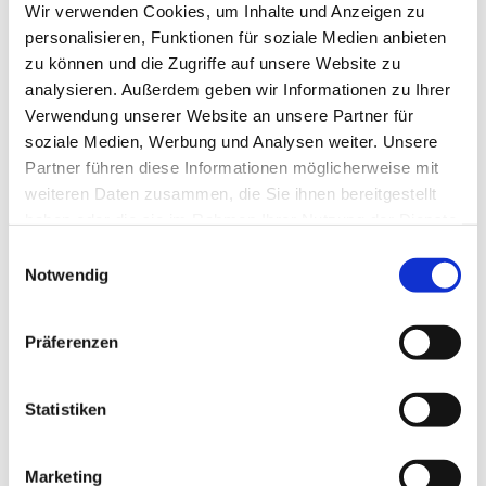
Wir verwenden Cookies, um Inhalte und Anzeigen zu
personalisieren, Funktionen für soziale Medien anbieten
zu können und die Zugriffe auf unsere Website zu
analysieren. Außerdem geben wir Informationen zu Ihrer
Verwendung unserer Website an unsere Partner für
soziale Medien, Werbung und Analysen weiter. Unsere
Partner führen diese Informationen möglicherweise mit
weiteren Daten zusammen, die Sie ihnen bereitgestellt
haben oder die sie im Rahmen Ihrer Nutzung der Dienste
gesammelt haben.
E
Notwendig
i
n
w
Präferenzen
i
l
l
Statistiken
i
g
Marketing