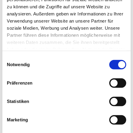
zu können und die Zugriffe auf unsere Website zu
analysieren. Außerdem geben wir Informationen zu Ihrer
Verwendung unserer Website an unsere Partner für
soziale Medien, Werbung und Analysen weiter. Unsere
Partner führen diese Informationen möglicherweise mit
weiteren Daten zusammen, die Sie ihnen bereitgestellt
haben oder die sie im Rahmen Ihrer Nutzung der Dienste
gesammelt haben.
E
Notwendig
i
n
w
Präferenzen
i
l
l
Statistiken
i
g
Marketing
Dies könnte Sie auch interessieren
u
n