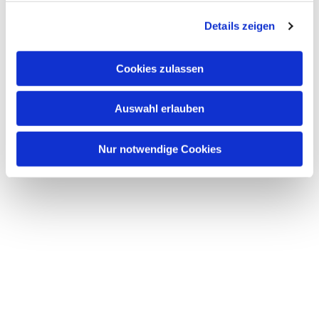
g
Details zeigen
s
a
u
Cookies zulassen
s
w
Auswahl erlauben
a
h
l
Nur notwendige Cookies