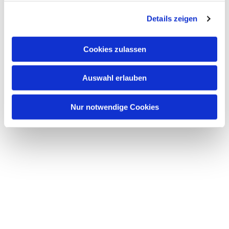
g
Details zeigen
s
a
u
Cookies zulassen
s
w
Auswahl erlauben
a
h
l
Nur notwendige Cookies