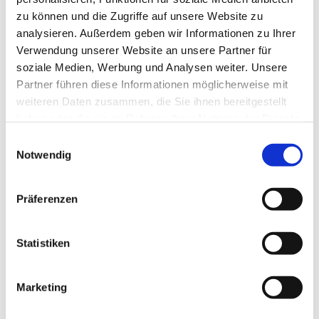
zu können und die Zugriffe auf unsere Website zu
analysieren. Außerdem geben wir Informationen zu Ihrer
Verwendung unserer Website an unsere Partner für
soziale Medien, Werbung und Analysen weiter. Unsere
Partner führen diese Informationen möglicherweise mit
weiteren Daten zusammen, die Sie ihnen bereitgestellt
haben oder die sie im Rahmen Ihrer Nutzung der Dienste
gesammelt haben.
E
Notwendig
i
n
w
Präferenzen
i
l
l
Statistiken
i
g
Marketing
Dies könnte Sie auch interessieren
u
n