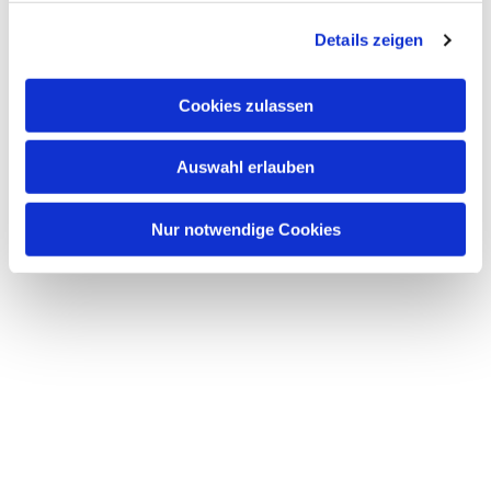
g
Details zeigen
s
a
u
Cookies zulassen
s
w
Auswahl erlauben
a
h
l
Nur notwendige Cookies