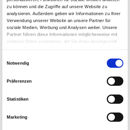
zu können und die Zugriffe auf unsere Website zu
analysieren. Außerdem geben wir Informationen zu Ihrer
Verwendung unserer Website an unsere Partner für
soziale Medien, Werbung und Analysen weiter. Unsere
Partner führen diese Informationen möglicherweise mit
weiteren Daten zusammen, die Sie ihnen bereitgestellt
haben oder die sie im Rahmen Ihrer Nutzung der Dienste
gesammelt haben.
E
Notwendig
i
n
w
Präferenzen
i
l
l
Statistiken
i
g
Marketing
Dies könnte Sie auch interessieren
u
n