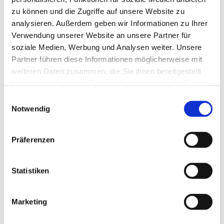
zu können und die Zugriffe auf unsere Website zu
analysieren. Außerdem geben wir Informationen zu Ihrer
Verwendung unserer Website an unsere Partner für
soziale Medien, Werbung und Analysen weiter. Unsere
Partner führen diese Informationen möglicherweise mit
weiteren Daten zusammen, die Sie ihnen bereitgestellt
haben oder die sie im Rahmen Ihrer Nutzung der Dienste
gesammelt haben.
E
Notwendig
i
n
w
Präferenzen
i
l
l
Statistiken
i
g
Marketing
Dies könnte Sie auch interessieren
u
n