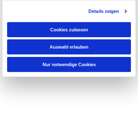
g
Details zeigen
s
a
u
Cookies zulassen
s
w
Auswahl erlauben
a
h
l
Nur notwendige Cookies