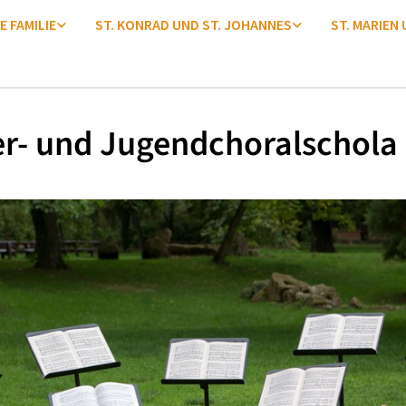
E FAMILIE
ST. KONRAD UND ST. JOHANNES
ST. MARIEN
r- und Jugendchoralschola