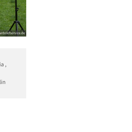
arrbriefservice.de
a ,
lin