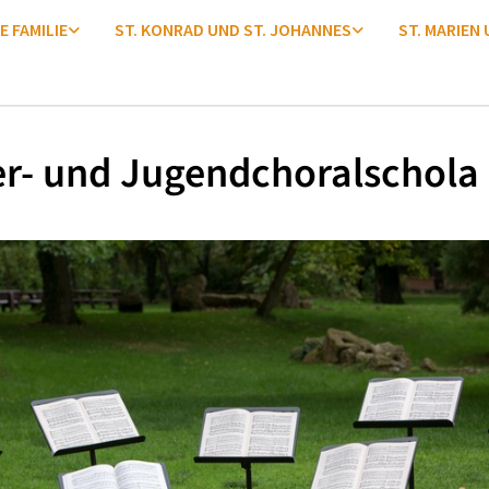
E FAMILIE
ST. KONRAD UND ST. JOHANNES
ST. MARIEN
r- und Jugendchoralschola