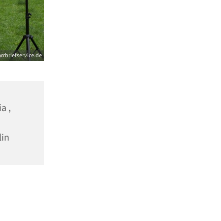
arrbriefservice.de
a ,
lin