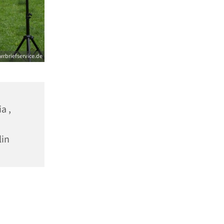
arrbriefservice.de
a ,
lin