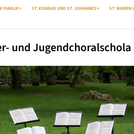
E FAMILIE
ST. KONRAD UND ST. JOHANNES
ST. MARIEN
r- und Jugendchoralschola