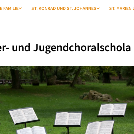
E FAMILIE
ST. KONRAD UND ST. JOHANNES
ST. MARIEN
r- und Jugendchoralschola