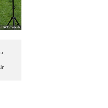
arrbriefservice.de
a ,
lin