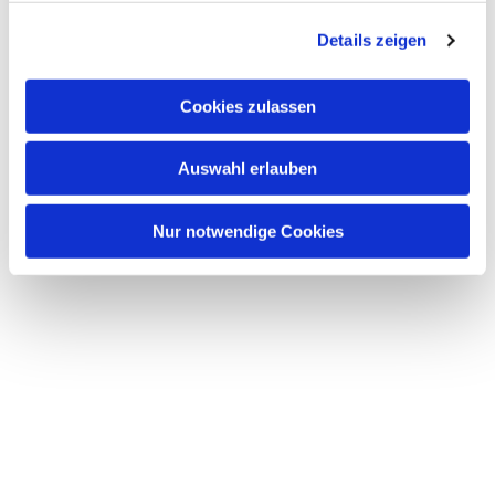
g
Details zeigen
s
a
u
Cookies zulassen
s
w
Auswahl erlauben
a
h
l
Nur notwendige Cookies