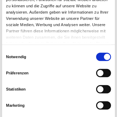
zu können und die Zugriffe auf unsere Website zu
analysieren. Außerdem geben wir Informationen zu Ihrer
Verwendung unserer Website an unsere Partner für
soziale Medien, Werbung und Analysen weiter. Unsere
Partner führen diese Informationen möglicherweise mit
weiteren Daten zusammen, die Sie ihnen bereitgestellt
haben oder die sie im Rahmen Ihrer Nutzung der Dienste
gesammelt haben.
E
Notwendig
i
n
w
Präferenzen
i
l
l
Statistiken
i
g
Marketing
Dies könnte Sie auch interessieren
u
n