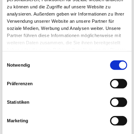
zu können und die Zugriffe auf unsere Website zu
analysieren. Außerdem geben wir Informationen zu Ihrer
Verwendung unserer Website an unsere Partner für
soziale Medien, Werbung und Analysen weiter. Unsere
Partner führen diese Informationen möglicherweise mit
weiteren Daten zusammen, die Sie ihnen bereitgestellt
haben oder die sie im Rahmen Ihrer Nutzung der Dienste
gesammelt haben.
E
Notwendig
i
n
w
Präferenzen
i
l
l
Statistiken
i
g
Marketing
Dies könnte Sie auch interessieren
u
n