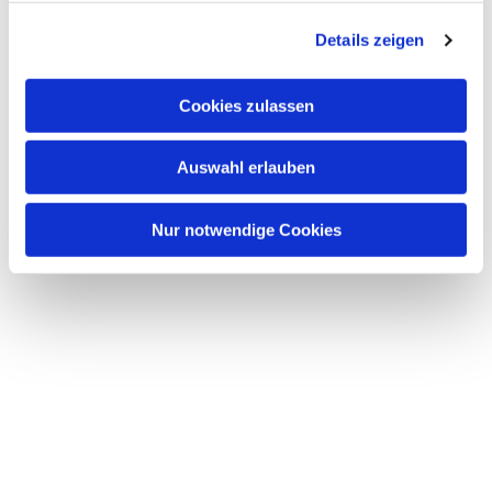
g
Details zeigen
s
a
u
Cookies zulassen
s
w
Auswahl erlauben
a
h
l
Nur notwendige Cookies