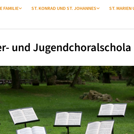
E FAMILIE
ST. KONRAD UND ST. JOHANNES
ST. MARIEN
r- und Jugendchoralschola