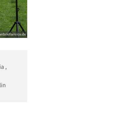
arrbriefservice.de
a ,
lin