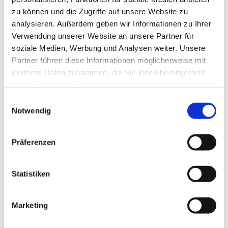
zu können und die Zugriffe auf unsere Website zu
analysieren. Außerdem geben wir Informationen zu Ihrer
Verwendung unserer Website an unsere Partner für
soziale Medien, Werbung und Analysen weiter. Unsere
Partner führen diese Informationen möglicherweise mit
weiteren Daten zusammen, die Sie ihnen bereitgestellt
haben oder die sie im Rahmen Ihrer Nutzung der Dienste
gesammelt haben.
E
Notwendig
i
n
w
Präferenzen
i
l
l
Statistiken
i
g
Marketing
Dies könnte Sie auch interessieren
u
n