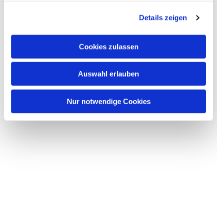
g
Details zeigen
s
a
u
Cookies zulassen
s
w
Auswahl erlauben
a
h
l
Nur notwendige Cookies