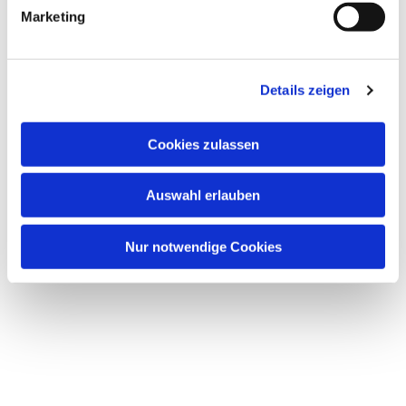
g
Marketing
u
n
g
Dies könnte Sie auch interessieren
Details zeigen
s
a
u
Cookies zulassen
s
w
Auswahl erlauben
a
h
l
Nur notwendige Cookies