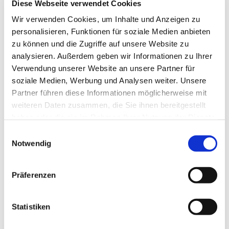
Diese Webseite verwendet Cookies
Jessica Junge-Bretschneider
Wir verwenden Cookies, um Inhalte und Anzeigen zu
personalisieren, Funktionen für soziale Medien anbieten
zu können und die Zugriffe auf unsere Website zu
analysieren. Außerdem geben wir Informationen zu Ihrer
Verwendung unserer Website an unsere Partner für
soziale Medien, Werbung und Analysen weiter. Unsere
Partner führen diese Informationen möglicherweise mit
weiteren Daten zusammen, die Sie ihnen bereitgestellt
haben oder die sie im Rahmen Ihrer Nutzung der Dienste
gesammelt haben.
E
Notwendig
i
n
w
Präferenzen
i
l
l
Statistiken
i