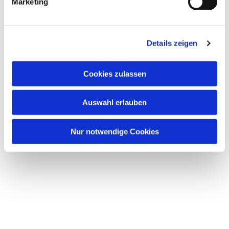
Marketing
u
n
Dies könnte Sie auch interessieren
g
Details zeigen
s
a
u
Cookies zulassen
s
w
Auswahl erlauben
a
h
l
Nur notwendige Cookies