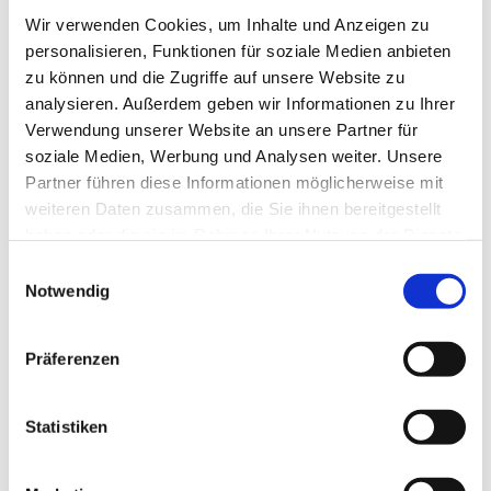
Jessica Junge-Bretschneider
Wir verwenden Cookies, um Inhalte und Anzeigen zu
personalisieren, Funktionen für soziale Medien anbieten
zu können und die Zugriffe auf unsere Website zu
analysieren. Außerdem geben wir Informationen zu Ihrer
Verwendung unserer Website an unsere Partner für
soziale Medien, Werbung und Analysen weiter. Unsere
Partner führen diese Informationen möglicherweise mit
weiteren Daten zusammen, die Sie ihnen bereitgestellt
haben oder die sie im Rahmen Ihrer Nutzung der Dienste
gesammelt haben.
E
Notwendig
i
n
w
Präferenzen
i
l
l
Statistiken
i
g