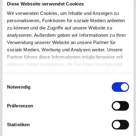
Diese Webseite verwendet Cookies
Jessica Junge-Bretschneider
Wir verwenden Cookies, um Inhalte und Anzeigen zu
personalisieren, Funktionen für soziale Medien anbieten
zu können und die Zugriffe auf unsere Website zu
analysieren. Außerdem geben wir Informationen zu Ihrer
Verwendung unserer Website an unsere Partner für
soziale Medien, Werbung und Analysen weiter. Unsere
Partner führen diese Informationen möglicherweise mit
weiteren Daten zusammen, die Sie ihnen bereitgestellt
haben oder die sie im Rahmen Ihrer Nutzung der Dienste
gesammelt haben.
E
Notwendig
i
n
w
Präferenzen
i
l
l
Statistiken
i