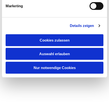
g
Marketing
u
n
g
Dies könnte Sie auch interessieren
Details zeigen
s
a
u
Cookies zulassen
s
w
Auswahl erlauben
a
h
l
Nur notwendige Cookies