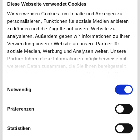
Diese Webseite verwendet Cookies
Jessica Junge-Bretschneider
Wir verwenden Cookies, um Inhalte und Anzeigen zu
personalisieren, Funktionen für soziale Medien anbieten
zu können und die Zugriffe auf unsere Website zu
analysieren. Außerdem geben wir Informationen zu Ihrer
Verwendung unserer Website an unsere Partner für
soziale Medien, Werbung und Analysen weiter. Unsere
Partner führen diese Informationen möglicherweise mit
weiteren Daten zusammen, die Sie ihnen bereitgestellt
haben oder die sie im Rahmen Ihrer Nutzung der Dienste
gesammelt haben.
E
Notwendig
i
n
w
Präferenzen
i
l
l
Statistiken
i