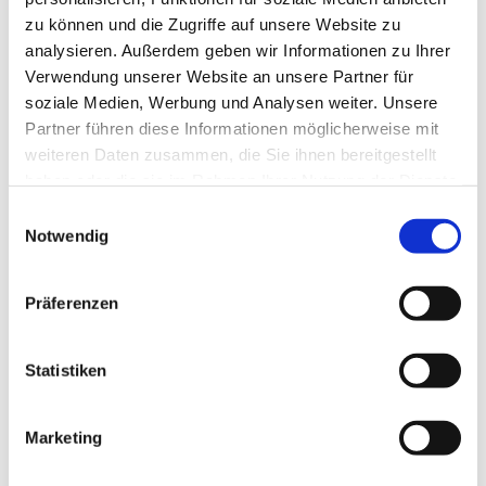
zu können und die Zugriffe auf unsere Website zu
analysieren. Außerdem geben wir Informationen zu Ihrer
Verwendung unserer Website an unsere Partner für
soziale Medien, Werbung und Analysen weiter. Unsere
Partner führen diese Informationen möglicherweise mit
weiteren Daten zusammen, die Sie ihnen bereitgestellt
haben oder die sie im Rahmen Ihrer Nutzung der Dienste
gesammelt haben.
E
Notwendig
i
n
w
Präferenzen
i
l
l
Statistiken
i
g
Marketing
Dies könnte Sie auch interessieren
u
n