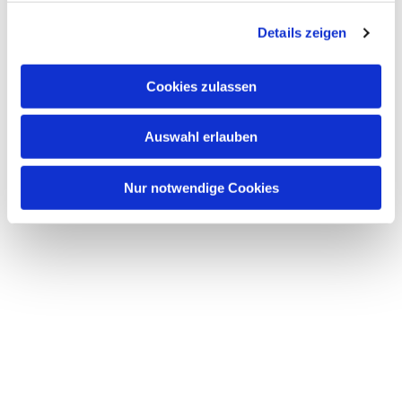
g
Details zeigen
s
a
u
Cookies zulassen
s
w
Auswahl erlauben
a
h
l
Nur notwendige Cookies