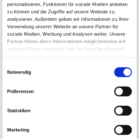
personalisieren, Funktionen für soziale Medien anbieten
zu können und die Zugriffe auf unsere Website zu
analysieren. Außerdem geben wir Informationen zu Ihrer
Verwendung unserer Website an unsere Partner für
soziale Medien, Werbung und Analysen weiter. Unsere
Partner führen diese Informationen möglicherweise mit
weiteren Daten zusammen, die Sie ihnen bereitgestellt
haben oder die sie im Rahmen Ihrer Nutzung der Dienste
gesammelt haben.
E
Notwendig
i
n
w
Präferenzen
i
l
l
Statistiken
i
g
Marketing
u
Dies könnte Sie auch interessieren