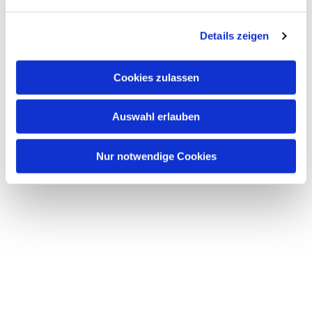
n
g
Details zeigen
s
a
u
Cookies zulassen
s
w
Auswahl erlauben
a
h
l
Nur notwendige Cookies