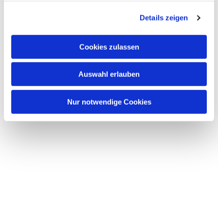
g
Details zeigen
s
a
u
Cookies zulassen
s
w
Auswahl erlauben
a
h
l
Nur notwendige Cookies