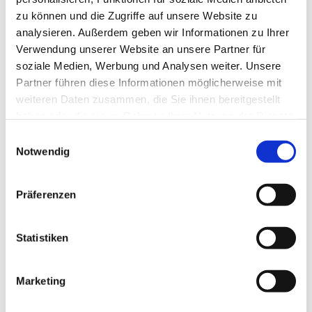
zu können und die Zugriffe auf unsere Website zu
analysieren. Außerdem geben wir Informationen zu Ihrer
Verwendung unserer Website an unsere Partner für
soziale Medien, Werbung und Analysen weiter. Unsere
Partner führen diese Informationen möglicherweise mit
weiteren Daten zusammen, die Sie ihnen bereitgestellt
haben oder die sie im Rahmen Ihrer Nutzung der Dienste
gesammelt haben.
E
Notwendig
i
n
w
Präferenzen
i
l
l
Statistiken
i
g
Marketing
Dies könnte Sie auch interessieren
u
n