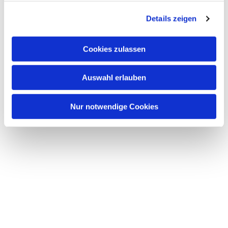
g
Details zeigen
s
a
u
Cookies zulassen
s
w
Auswahl erlauben
a
h
l
Nur notwendige Cookies