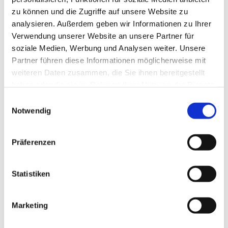
zu können und die Zugriffe auf unsere Website zu
analysieren. Außerdem geben wir Informationen zu Ihrer
Verwendung unserer Website an unsere Partner für
soziale Medien, Werbung und Analysen weiter. Unsere
Partner führen diese Informationen möglicherweise mit
weiteren Daten zusammen, die Sie ihnen bereitgestellt
haben oder die sie im Rahmen Ihrer Nutzung der Dienste
gesammelt haben.
E
Notwendig
i
n
w
Präferenzen
i
l
l
Statistiken
i
g
Marketing
Dies könnte Sie auch interessieren
u
n