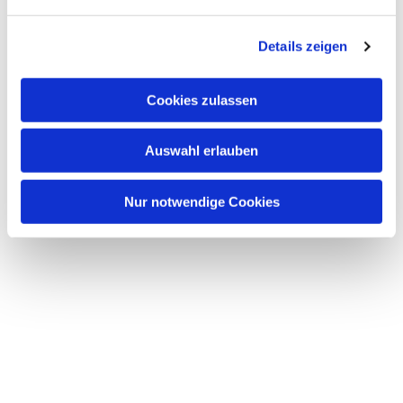
n
g
Details zeigen
s
a
u
Cookies zulassen
s
w
Auswahl erlauben
a
h
l
Nur notwendige Cookies