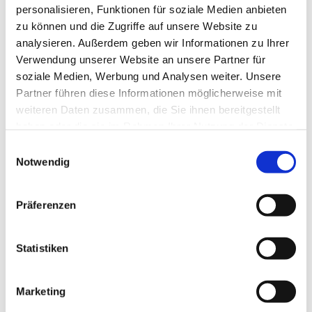
personalisieren, Funktionen für soziale Medien anbieten
zu können und die Zugriffe auf unsere Website zu
analysieren. Außerdem geben wir Informationen zu Ihrer
Verwendung unserer Website an unsere Partner für
soziale Medien, Werbung und Analysen weiter. Unsere
Partner führen diese Informationen möglicherweise mit
weiteren Daten zusammen, die Sie ihnen bereitgestellt
haben oder die sie im Rahmen Ihrer Nutzung der Dienste
gesammelt haben.
E
Notwendig
i
n
w
Präferenzen
i
l
l
Statistiken
i
g
Marketing
u
Dies könnte Sie auch interessieren