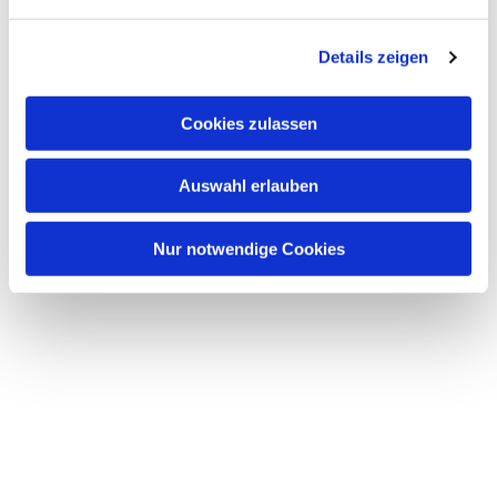
n
g
Details zeigen
s
a
u
Cookies zulassen
s
w
Auswahl erlauben
a
h
l
Nur notwendige Cookies