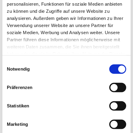
personalisieren, Funktionen für soziale Medien anbieten
zu können und die Zugriffe auf unsere Website zu
analysieren. Außerdem geben wir Informationen zu Ihrer
Verwendung unserer Website an unsere Partner für
soziale Medien, Werbung und Analysen weiter. Unsere
Partner führen diese Informationen möglicherweise mit
weiteren Daten zusammen, die Sie ihnen bereitgestellt
haben oder die sie im Rahmen Ihrer Nutzung der Dienste
gesammelt haben.
E
Notwendig
i
n
w
Präferenzen
i
l
l
Statistiken
i
g
Marketing
u
Dies könnte Sie auch interessieren